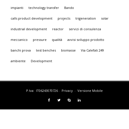
impianti
technology transfer
Bando
calls product development
projects
trigeneration
solar
industrial development
reactor
servizi di consulenza
meccanico
pressure
qualità
avvisi sviluppo prodotto
banchi prova
test benches
biomasse
Via Calefati 249
ambiente
Development
P.Iva: IT06243070726
-
Privacy
-
Versione Mobile