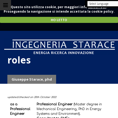
Questo sito utilizza cookie, per maggiori info
CLICCA QUI
.
Proseguendo la navigazione si intende accettata la cookie policy.
HO LETTO
Current tasks and
roles
Giuseppe Starace, phd
updated/checked on 20th October 2022
as a
Professional Engineer
(Master degree in
Professional
Mechanical Engineering, PhD in Energy
Engineer
Systems and Environment);