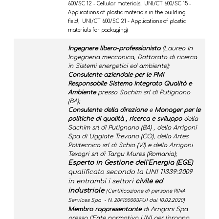
600/SC 12 - Cellular materials, UNI/CT 600/SC 15 -
Applications of plastic materials in the building
field, UNI/CT 600/SC 21 - Applications of plastic
materials for packaging)
Ingegnere libero-professionista
(Laurea in
Ingegneria meccanica, Dottorato di ricerca
in Sistemi energetici ed ambiente);
Consulente aziendale per le PMI
Responsabile Sistema Integrato Qualità e
Ambiente
presso Sachim srl di Putignano
(BA);
Consulente della direzione
e
Manager per le
politiche di qualità , ricerca e sviluppo
della
Sachim srl di Putignano (BA) , della Arrigoni
Spa di Uggiate Trevano (CO), della Artes
Politecnica srl di Schio (VI) e della Arrigoni
Texagri srl di Targu Mures (Romania);
Esperto in Gestione dell'Energia (EGE)
qualificato secondo la UNI 11339:2009
in entrambi i settori
civile ed
industriale
(Certificazione di persone RINA
Services Spa - N. 20FI00003PU1​ dal 10.02.2020)
Membro rappresentante
di Arrigoni Spa
presso l'Ente normativo UNI per l'organo