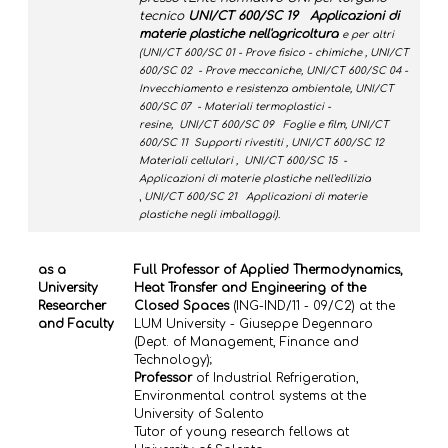
tecnico
UNI/CT 600/SC 19 Applicazioni di
materie plastiche nell'agricoltura
e per altri
(
UNI/CT 600/SC 01 - Prove fisico - chimiche ,
UNI/CT
600/SC 02 - Prove meccaniche,
UNI/CT 600/SC 04 -
Invecchiamento e resistenza ambientale,
UNI/CT
600/SC 07 - Materiali termoplastici -
resine,
UNI/CT 600/SC 09 Foglie e film,
UNI/CT
600/SC 11 Supporti rivestiti ,
UNI/CT 600/SC 12
Materiali cellulari ,
UNI/CT 600/SC 15 -
Applicazioni di materie plastiche nell'edilizia
,
UNI/CT 600/SC 21 Applicazioni di materie
plastiche negli imballaggi).
as a
Full Professor
of Applied Thermodynamics,
University
Heat Transfer and Engineering of the
Researcher
Closed Spaces
(ING-IND/11 - 09/C2) at the
and Faculty
LUM University - Giuseppe Degennaro
(Dept. of Management, Finance and
Technology);
Professor
of Industrial Refrigeration,
Environmental control systems at the
University of Salento
Tutor of young research fellows at