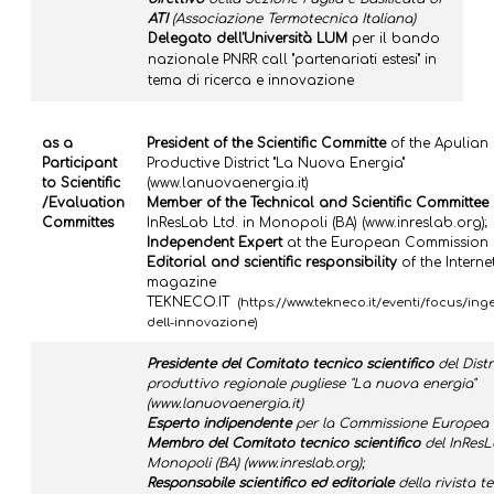
ATI
(Associazione Termotecnica Italiana)
Delegato dell'Università LUM
per il bando
nazionale PNRR call "partenariati estesi" in
tema di ricerca e innovazione
as a
President of the Scientific Committe
of the Apulian
Participant
Productive District "La Nuova Energia"
to Scientific
(
www.lanuovaenergia.it
)
/Evaluation
Member
of the Technical and Scientific Committee
Committes
InResLab Ltd. in Monopoli (BA) (
www.inreslab.org
);
Independent Expert
at the European Commission
Editorial and scientific responsibility
of the Interne
magazine
TEKNECO.IT
(
https://www.tekneco.it/eventi/focus/ing
dell-innovazione
)
Presidente del Comitato tecnico scientifico
del Distr
produttivo regionale pugliese "La nuova energia"
(
www.lanuovaenergia.it
)
Esperto indipendente
per la Commissione Europea
Membro del Comitato tecnico scientifico
del InResLa
Monopoli (BA) (
www.inreslab.org
);
Responsabile scientifico ed editoriale
della rivista t