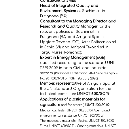
Consultant to SMEs
Head of Integrated Quality and
Environment System
at Sachim srl in
Putignano (BA);
Consultant to the Managing Director
and
Research and Quality Manager
for the
relevant policies of Sachim srl in
Putignano (BA) and Arrigoni Spa in
Uggiate Trevano (CO), Artes Politecnica srl
in Schio (VI) and Arrigoni Texagri srl in
Targu Mures (Romania);
Expert in Energy Management
(EGE)
qualified according to the standard UNI
11339:2009 in both Civil and Industrial
sectors.
(
Personnel Certification RINA Services Spa -
No. 20FI00003PU1 on 10th February 2020)
Member, representative
of Arrigoni Spa at
the UNI Standard Organization for the
technical committee
UNI/CT 600/SC 19
Applications of plastic materials for
agriculture
and for others (UNI/CT 600/SC 02
Mechanical Tests, UNI/CT 600/SC 04 Ageing and
environmental resistance, UNI/CT 600/SC 07
Thermoplastic materials - Resins, UNI/CT 600/SC 09
Films, UNI/CT 600/SC 11 - Coating materials, UNI/CT