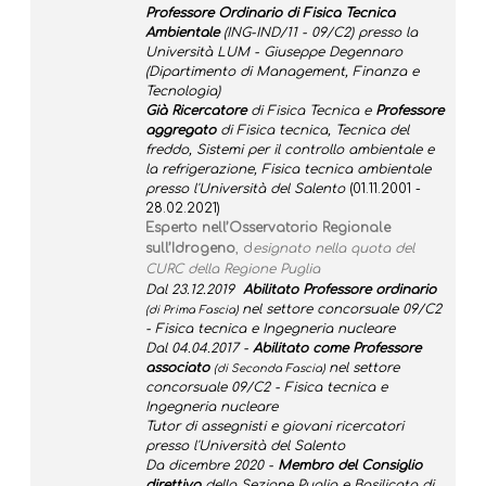
Professore Ordinario di Fisica Tecnica
Ambientale
(ING-IND/11 - 09/C2) presso la
Università LUM - Giuseppe Degennaro
(Dipartimento di Management, Finanza e
Tecnologia)
Già Ricercatore
di Fisica Tecnica e
Professore
aggregato
di Fisica tecnica, Tecnica del
freddo, Sistemi per il controllo ambientale e
la refrigerazione, Fisica tecnica ambientale
presso l'Università del Salento
(01.11.2001 -
28.02.2021)
Esperto nell’Osservatorio Regionale
sull’Idrogeno
, d
esignato nella quota del
CURC della Regione Puglia
Dal 23.12.2019
Abilitato Professore ordinario
nel settore concorsuale 09/C2
(di Prima Fascia)
- Fisica tecnica e Ingegneria nucleare
Dal 04.04.2017 -
Abilitato come Professore
associato
nel settore
(di Seconda Fascia)
concorsuale 09/C2 - Fisica tecnica e
Ingegneria nucleare
Tutor di assegnisti e giovani ricercatori
presso l'Università del Salento
Da dicembre 2020 -
Membro del Consiglio
direttivo
della Sezione Puglia e Basilicata di