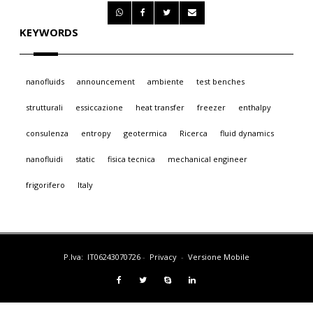
KEYWORDS
nanofluids
announcement
ambiente
test benches
strutturali
essiccazione
heat transfer
freezer
enthalpy
consulenza
entropy
geotermica
Ricerca
fluid dynamics
nanofluidi
static
fisica tecnica
mechanical engineer
frigorifero
Italy
P.Iva: IT06243070726
-
Privacy
-
Versione Mobile