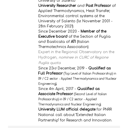
University of Salento
University Researcher
and
Past Professor
of
Applied Thermodynamics, Heat Transfer,
Environmental control systems at the
University of Salento (1
November 2001 -
st
28
February 2021).
th
Since December 2020 -
Member of the
Executive board
of the Section of Puglia
and Basilicata of
ATI
(Italian
Thermotechnics Association).
Expert in the Regional Observatory on the
Hydrogen,
nominee in CURC of Regione
Puglia quota
Since 23
December, 2019 -
Qualified as
rd
Full Professor
(Top Level of Italian Professorship) in
09 / C2 sector - Applied Thermodynamics and Nuclear
;
Engineering)
Since 4
April, 2017 -
Qualified as
th
Associate Professor
(Second Level of Italian
Professorship) in 09 / C2 sector - Applied
Thermodynamics and Nuclear Engineering).
University LUM official delegate
for PNRR
National call about "Extended Italian
Partnership" for Research and Innovation.