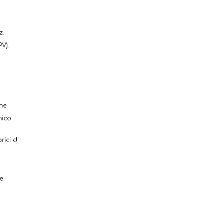
z.
PV).
one
mico.
rici di
e