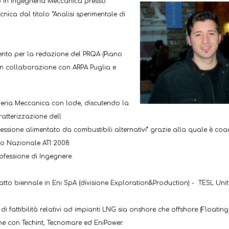
lo in Ingegneria Meccanica presso
ecnica dal titolo “Analisi sperimentale di
lento per la redazione del PRQA (Piano
 in collaborazione con ARPA Puglia e
neria Meccanica con lode, discutendo la
ratterizzazione dell
ssione alimentato da combustibili alternativi” grazie alla quale è coa
so Nazionale ATI 2008.
rofessione di Ingegnere.
to biennale in Eni SpA (divisione Exploration&Production) - TESL Unit.
 fattibilità relativi ad impianti LNG sia onshore che offshore (Floating
ne con Techint, Tecnomare ed EniPower.