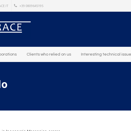
CE.IT
+39 0809645195
borations
Clients who relied on us
Interesting technical issu
lo