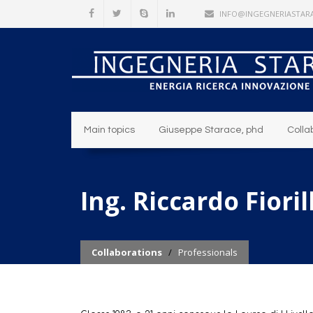
INFO@INGEGNERIASTARA
Main topics
Giuseppe Starace, phd
Colla
Ing. Riccardo Fioril
Collaborations
/
Professionals