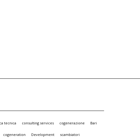
ica tecnica
consulting services
cogenerazione
Bari
cogeneration
Development
scambiatori