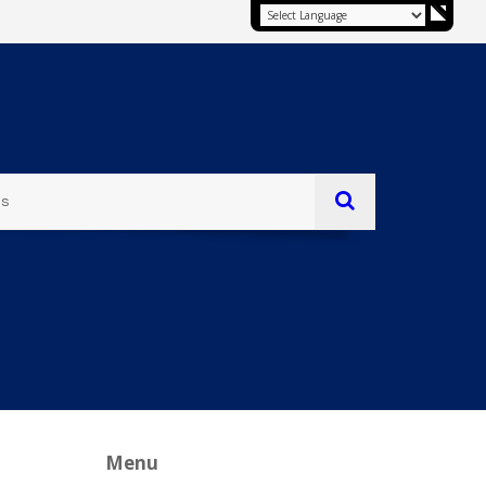
es
Menu