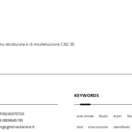
ermo-strutturale e di modellazione CAD 3D.
KEYWORDS
 IT06243070726
aria umida
fluido
dryer
fis
39 0809645195
ngegneriastarace.it
test
essiccazione
nanofluids