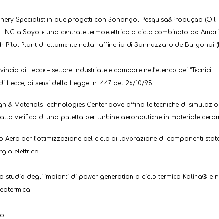
hinery Specialist in due progetti con Sonangol Pesquisa&Produçao (Oil
LNG a Soyo e una centrale termoelettrica a ciclo combinato ad Ambri
ch Pilot Plant direttamente nella raffineria di Sannazzaro de Burgondi (
ovincia di Lecce – settore Industriale e compare nell’elenco dei “Tecnici
i Lecce, ai sensi della Legge n. 447 del 26/10/95.
n & Materials Technologies Center dove affina le tecniche di simulazi
alla verifica di una paletta per turbine aeronautiche in materiale cera
o Aero per l’ottimizzazione del ciclo di lavorazione di componenti stato
gia elettrica.
lo studio degli impianti di power generation a ciclo termico Kalina® e n
geotermica.
ano: