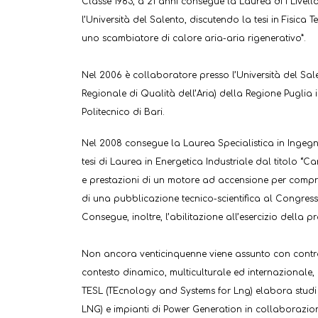
Classe 1983, a 21 anni consegue la Laurea di I Livel
l’Università del Salento, discutendo la tesi in Fisica T
uno scambiatore di calore aria-aria rigenerativo”.
Nel 2006 è collaboratore presso l’Università del Sa
Regionale di Qualità dell’Aria) della Regione Puglia
Politecnico di Bari.
Nel 2008 consegue la Laurea Specialistica in Ingeg
tesi di Laurea in Energetica Industriale dal titolo “Ca
e prestazioni di un motore ad accensione per compre
di una pubblicazione tecnico-scientifica al Congres
Consegue, inoltre, l’abilitazione all’esercizio della p
Non ancora venticinquenne viene assunto con contrat
contesto dinamico, multiculturale ed internazionale,
TESL (TEcnology and Systems for Lng) elabora studi di
LNG) e impianti di Power Generation in collaborazio