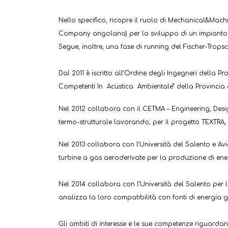
Nello specifico, ricopre il ruolo di Mechanical&Mac
Company angolana) per lo sviluppo di un impianto 
Segue, inoltre, una fase di running del Fischer-Trops
Dal 2011 è iscritto all’Ordine degli Ingegneri della Pr
Competenti In Acustica Ambientale” della Provincia d
Nel 2012 collabora con il CETMA – Engineering, Desig
termo-strutturale lavorando, per il progetto TEXTRA, 
Nel 2013 collabora con l’Università del Salento e Avi
turbine a gas aeroderivate per la produzione di ener
Nel 2014 collabora con l’Università del Salento per 
analizza la loro compatibilità con fonti di energia 
Gli ambiti di interesse e le sue competenze riguard