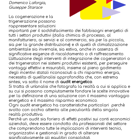
Domenico Laforgia,
Giuseppe Starace
La cogenerazione e la
trigenerazione possono
rappresentare soluzioni
importanti per il soddisfacimento dei fabbisogni energetici di
tutti i settori produttivi (dalla chimica di processo, al
manifatturiero, ai servizi e al commercio, sia per la piccola,
sia per la grande distribuzione) e di quelli di climatizzazione
ambientale sia invernale, sia estiva, anche in assenza di
significative esigenze di riscaldamento o di raffrescamento.
L'attuazione degli interventi di integrazione dei cogeneratori o
dei trigeneratori nei sistemi produttivi esistenti, per perseguire
vantaggi effettivi e misurabili, insieme al pieno godimento
degli incentivi statali riconosciuti a chi risparmio energia,
necessita di quell'analisi approfondita che, con estrema
sintesi, va sotto il nome di
audit energetico
.
Si tratta di un'analisi che fotografa la realtà a cui si applica e
su cui si possono compiutamente fondare le scelte innovative
per la definizione di una soluzione con il massimo vantaggio
energetico e il massimo risparmio economico.
Ogni audit energetico ha caratteristiche particolari perchè
svolto con occhio attento alle peculiarità della singola
realtà produttiva.
Perchè un audit sia foriero di effetti positivi sui conti economici
aziendali, deve essere condotto da professionisti del settore
che comprendono tutte le implicazioni di interventi tecnici,
organizzativi e gestionali in grado di alterare
significativamente gli equilibri consolidati.