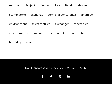
moist air
Project
biomass
Italy
Bando
design
scambiatore
exchange
servizi di consulenza
dinamico
environment
psicrometrico
exchanger
meccanico
adsorbimento
cogenerazione
audit
trigeneration
humidity
solar
P.Iva: IT06243070726
-
Privacy
-
Versione Mobile