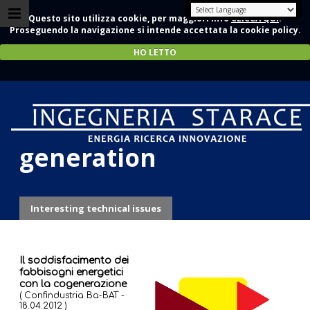
Questo sito utilizza cookie, per maggiori info
CLICCA QUI
.
Proseguendo la navigazione si intende accettata la cookie policy.
HO LETTO
Co- and Tri-
generation
Interesting technical issues
Il soddisfacimento dei
fabbisogni energetici
con la cogenerazione
( Confindustria Ba-BAT -
18.04.2012 )