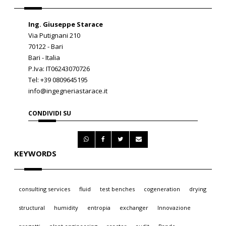
Ing. Giuseppe Starace
Via Putignani 210
70122 - Bari
Bari - Italia
P.Iva: IT06243070726
Tel: +39 0809645195
info@ingegneriastarace.it
CONDIVIDI SU
KEYWORDS
consulting services
fluid
test benches
cogeneration
drying
structural
humidity
entropia
exchanger
Innovazione