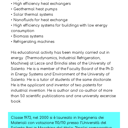
• High efficiency heat exchangers
• Geothermal heat pumps
• Solar thermal systems
• Nanofluids for heat exchange
• High efficiency systems for buildings with low energy
consumption
• Biomass systems
• Refrigerating machines
His educational activity has been mainly carried out in
energy (Thermodynamics, Industrial Refrigeration,
Machines) at Lecce and Brindisi sites of the University of
Salento. He is a member of the Faculty Board of the Ph.D.
in Energy Systems and Environment of the University of
Salento. He is a tutor of students of the same doctorate.
He is the applicant and inventor of two patents for
industrial invention. He is author and co-author of more
than 50 scientific publications and one university excercise
book.
Classe 1973, nel 2000 si è laureato in Ingegneria dei
Materiali con votazione 110/110 presso l’Università del