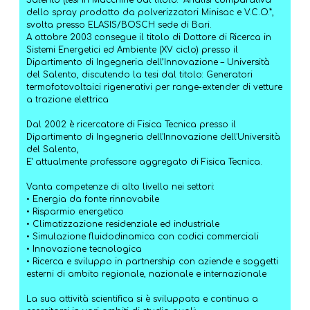
Salento (tesi in Macchine dal titolo: “Analisi comparativa
dello spray prodotto da polverizzatori Minisac e V.C.O.”,
svolta presso ELASIS/BOSCH sede di Bari.
A ottobre 2003 consegue il titolo di Dottore di Ricerca in
Sistemi Energetici ed Ambiente (XV ciclo) presso il
Dipartimento di Ingegneria dell’Innovazione – Università
del Salento, discutendo la tesi dal titolo: Generatori
termofotovoltaici rigenerativi per range-extender di vetture
a trazione elettrica
Dal 2002 è ricercatore di Fisica Tecnica presso il
Dipartimento di Ingegneria dell'Innovazione dell'Università
del Salento,
E' attualmente professore aggregato di Fisica Tecnica.
Vanta competenze di alto livello nei settori:
• Energia da fonte rinnovabile
• Risparmio energetico
• Climatizzazione residenziale ed industriale
• Simulazione fluidodinamica con codici commerciali
• Innovazione tecnologica
• Ricerca e sviluppo in partnership con aziende e soggetti
esterni di ambito regionale, nazionale e internazionale
La sua attività scientifica si è sviluppata e continua a