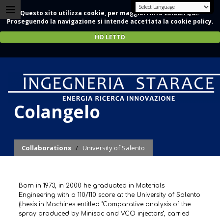
Questo sito utilizza cookie, per maggiori info
CLICCA QUI
.
Proseguendo la navigazione si intende accettata la cookie policy.
HO LETTO
Prof. Ing. Gianpiero
Colangelo
Collaborations
/
University of Salento
Born in 1973, in 2000 he graduated in Materials
Engineering with a 110/110 score at the University of Salento
(thesis in Machines entitled "Comparative analysis of the
spray produced by Minisac and VCO injectors", carried