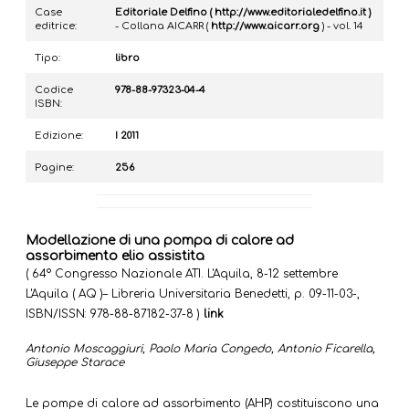
Case
Editoriale Delfino ( http://
www.editorialedelfino.it
)
editrice:
- Collana AICARR (
http://
www.aicarr.org
) - vol. 14
Tipo:
libro
Codice
978-88-97323-04-4
ISBN:
Edizione:
I 2011
Pagine:
256
Modellazione di una pompa di calore ad
assorbimento elio assistita
( 64° Congresso Nazionale ATI. L'Aquila, 8-12 settembre
L'Aquila ( AQ )– Libreria Universitaria Benedetti, p. 09-11-03-,
ISBN/ISSN: 978-88-87182-37-8 )
link
Antonio Moscaggiuri, Paolo Maria Congedo, Antonio Ficarella,
Giuseppe Starace
Le pompe di calore ad assorbimento (AHP) costituiscono una