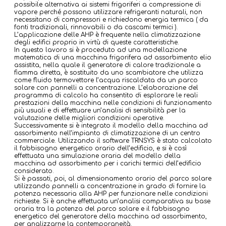
possibile alternativa ai sistemi frigoriferi a compressione di
vapore perché possono utilizzare refrigeranti naturali, non
necessitano di compressori e richiedono energia termica ( da
fonti tradizionali, rinnovabili o da cascami termici ).
L’applicazione delle AHP è frequente nella climatizzazione
degli edifici proprio in virtù di queste caratteristiche.
In questo lavoro si è proceduto ad una modellazione
matematica di una macchina frigorifera ad assorbimento elio
assistita, nella quale il generatore di calore tradizionale a
fiamma diretta, è sostituito da uno scambiatore che utilizza
come fluido termovettore l’acqua riscaldata da un parco
solare con pannelli a concentrazione. L’elaborazione del
programma di calcolo ha consentito di esplorare le reali
prestazioni della macchina nelle condizioni di funzionamento
più usuali e di effettuare un’analisi di sensibilità per la
valutazione delle migliori condizioni operative.
Successivamente si è integrato il modello della macchina ad
assorbimento nell’impianto di climatizzazione di un centro
commerciale. Utilizzando il software TRNSYS è stato calcolato
il fabbisogno energetico orario dell’edificio, e si è così
effettuata una simulazione oraria del modello della
macchina ad assorbimento per i carichi termici dell’edificio
considerato.
Si è passati, poi, al dimensionamento orario del parco solare
utilizzando pannelli a concentrazione in grado di fornire la
potenza necessaria alla AHP per funzionare nelle condizioni
richieste. Si è anche effettuata un’analisi comparativa su base
oraria tra la potenza del parco solare e il fabbisogno
energetico del generatore della macchina ad assorbimento,
per analizzarne la contemporaneità.