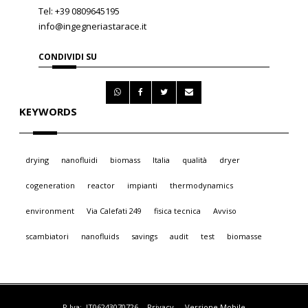
Tel: +39 0809645195
info@ingegneriastarace.it
CONDIVIDI SU
KEYWORDS
drying
nanofluidi
biomass
Italia
qualità
dryer
cogeneration
reactor
impianti
thermodynamics
environment
Via Calefati 249
fisica tecnica
Avviso
scambiatori
nanofluids
savings
audit
test
biomasse
P.Iva: IT06243070726
-
Privacy
-
Versione Mobile