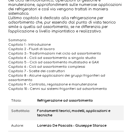
del ciclo termodinamico, operazioni di gestione e
manutenzione, approfondimenti sulle numerose applicazioni
dei refrigeratori e così via vengono trattati in maniera
sistematica.
L'ultimo capitolo è dedicato alla refrigerazione per
adsorbimento che, pur essendo dal punto di vista teorico
simile a quella ad assorbimento, se ne differenzia per
l'applicazione a livello impiantistico e realizzativo.
Sommario
Capitolo 1 - Introduzione
Capitolo 2 - Fluidi di lavoro
Capitolo 3 - Trasformazioni nel ciclo ad assorbimento
Capitolo 4 - Cicli ad assorbimento a singolo studio
Capitolo 5 - Cicli ad assorbimento multistadio e GAX
Capitolo 6 - Cicli ad assorbimento complessi
Capitolo 7 - Scelte dei costruttori
Capitolo 8 - Alcune applicazioni dei gruppi frigoriferi ad
assorbimento
Capitolo 9 - Controllo, regolazione e manutenzione
Capitolo 10 - Cenni sui sistemi frigoriferi ad adsorbimento
Titolo:
Refrigerazione ad assorbimento
Sottotitolo:
Fondamenti teorici, modelli, applicazioni e
tecniche
Autore:
Lorenzo De Pascalis - Giuseppe Starace