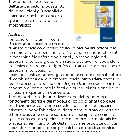
Il testo riassume lo stato
dell'arte del settore, passando
dalle soluzioni più semplici e
comuni a quelle non ancora
sperimentate nella pratica
impiantistica.
Abstract
Nel caso di impianti in cui si
disponga di cascami termici o
di energia termica a basso costo, in alcune situazioni, per
esempio quando per i motivi più diversi non siano utilizzabili
le macchine frigorifere tradizionali, la tecnologia ad
assorbimento può giocare un ruolo decisivo nel soddisfare
la richiesta di potenza frigorifera. Il fatto che le macchine ad
assorbimento possano
essere alimentate ad energia da fonte solare o con il calore
di combustione della biomassa lascia intravedere anche la
realizzabilità di applicazioni di grande interesse in termini di
risparmio di combustibile fossile e quindi di riduzione delle
emissioni inquinanti in atmosfera.
Il testo, partendo da una descrizione dettagliata dei
fondamenti teorici e dei modelli di calcolo analitico delle
prestazioni dei componenti delle macchine e dei sistemi
esistenti, si pone l'obiettivo di riassumere lo stato dell'arte del
settore, passando dalle soluzioni più semplici e comuni a
quelle con ancora sperimentate nella pratica impiantistica.
Brevetti, schemi funzionali delle macchine prodotte dai vari
costruttori mondiali, accorgimenti tecnici adottati, controlli