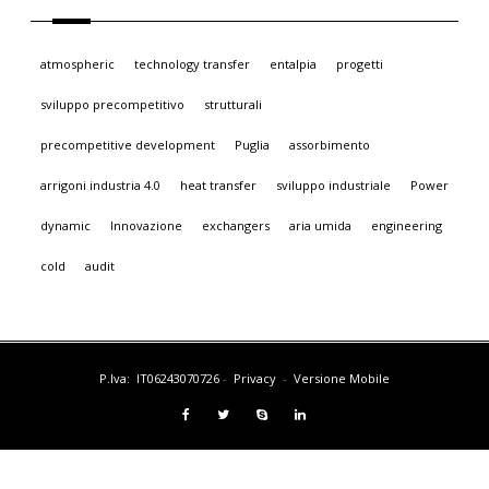
atmospheric
technology transfer
entalpia
progetti
sviluppo precompetitivo
strutturali
precompetitive development
Puglia
assorbimento
arrigoni industria 4.0
heat transfer
sviluppo industriale
Power
dynamic
Innovazione
exchangers
aria umida
engineering
cold
audit
P.Iva: IT06243070726
-
Privacy
-
Versione Mobile