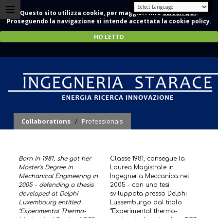
Questo sito utilizza cookie, per maggiori info
CLICCA QUI
.
Proseguendo la navigazione si intende accettata la cookie policy.
HO LETTO
Ing. Maria Littorio
Collaborations
/
Professionals
Born in 1981, she got her
Classe 1981, consegue la
Master's Degree in
Laurea Magistrale in
Mechanical Engineering in
Ingegneria Meccanica nel
2005 - defending a thesis
2005 - con una tesi
developed at Delphi
sviluppata presso Delphi
Luxembourg entitled
Lussemburgo dal titolo
"Experimental Thermo-
“Experimental thermo-