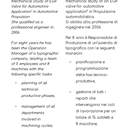
Mechanical Study of EGR
mechanical study of an EGR
Valve for Automotive
valve for automotive
Application" in Automotive
application” in Propulsione
Propulsion
automobilistica
She qualified as a
Si abilita alla professione di
professional engineer in
ingegnere nel 2006.
2006.
Per 8 anni è Responsabile di
For eight years he has
Produzione di un’azienda di
been the Operation
tipografica con le seguenti
Manager of a typographic
mansioni:
company, leading a team
pianificazione e
of 5 employees and 8
programmazione
machines with the
following specific tasks:
delle fasi tecnico-
produttive,
planning of all
technical-
gestione di tutti i
productive phases,
reparti che
intervengono nei cicli
management of all
di lavorazione per un
departments
totale di 15 addetti e
involved in
8 macchine;
machining cycles;