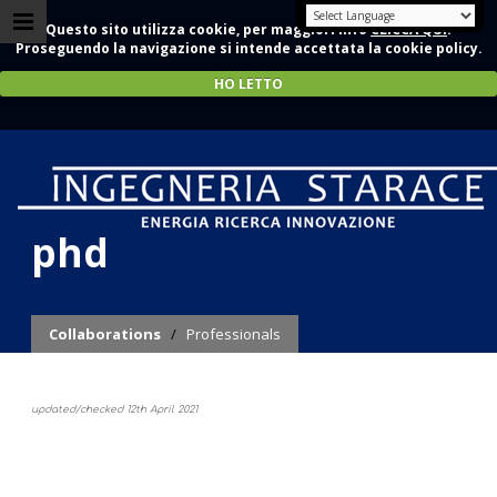
Questo sito utilizza cookie, per maggiori info
CLICCA QUI
.
Proseguendo la navigazione si intende accettata la cookie policy.
HO LETTO
Ing. Marco Potenza,
phd
Collaborations
/
Professionals
updated/checked 12th April 2021