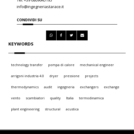
Tel: +39 0809645195
info@ingegneriastarace.it
CONDIVIDI SU
KEYWORDS
technology transfer
pompa di calore
mechanical engineer
arrigoni industria 4.0
dryer
pressione
projects
thermodynamics
audit
ingegneria
exchangers
exchange
vento
scambiatori
quality
Italia
termodinamica
plant engineering
structural
acustica